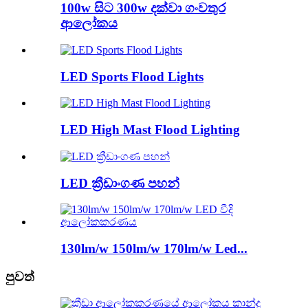
100w සිට 300w දක්වා ගංවතුර
ආලෝකය
LED Sports Flood Lights
LED High Mast Flood Lighting
LED ක්‍රීඩාංගණ පහන්
130lm/w 150lm/w 170lm/w Led...
පුවත්