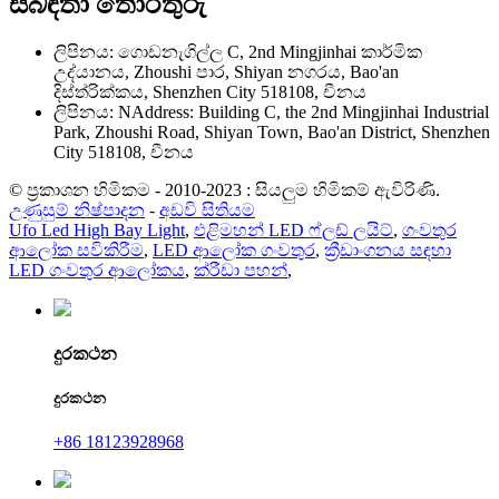
සබඳතා තොරතුරු
ලිපිනය: ගොඩනැගිල්ල C, 2nd Mingjinhai කාර්මික
උද්යානය, Zhoushi පාර, Shiyan නගරය, Bao'an
දිස්ත්රික්කය, Shenzhen City 518108, චීනය
ලිපිනය: NAddress: Building C, the 2nd Mingjinhai Industrial
Park, Zhoushi Road, Shiyan Town, Bao'an District, Shenzhen
City 518108, චීනය
© ප්‍රකාශන හිමිකම - 2010-2023 : සියලුම හිමිකම් ඇවිරිණි.
උණුසුම් නිෂ්පාදන
-
අඩවි සිතියම
Ufo Led High Bay Light
,
එළිමහන් LED ෆ්ලඩ් ලයිට්
,
ගංවතුර
ආලෝක සවිකිරීම
,
LED ආලෝක ගංවතුර
,
ක්‍රීඩාංගනය සඳහා
LED ගංවතුර ආලෝකය
,
ක්රීඩා පහන්
,
දුරකථන
දුරකථන
+86 18123928968