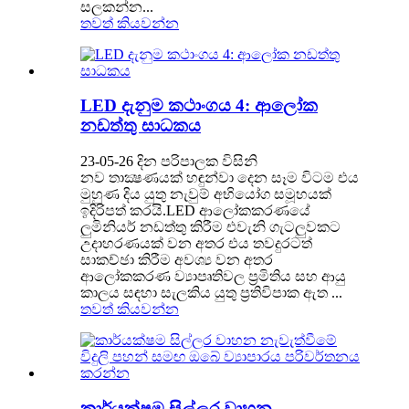
සලකන්න...
තවත් කියවන්න
LED දැනුම කථාංගය 4: ආලෝක
නඩත්තු සාධකය
23-05-26 දින පරිපාලක විසිනි
නව තාක්‍ෂණයක් හඳුන්වා දෙන සෑම විටම එය
මුහුණ දිය යුතු නැවුම් අභියෝග සමූහයක්
ඉදිරිපත් කරයි.LED ආලෝකකරණයේ
ලුමිනියර් නඩත්තු කිරීම එවැනි ගැටලුවකට
උදාහරණයක් වන අතර එය තවදුරටත්
සාකච්ඡා කිරීම අවශ්‍ය වන අතර
ආලෝකකරණ ව්‍යාපෘතිවල ප්‍රමිතිය සහ ආයු
කාලය සඳහා සැලකිය යුතු ප්‍රතිවිපාක ඇත ...
තවත් කියවන්න
කාර්යක්ෂම සිල්ලර වාහන