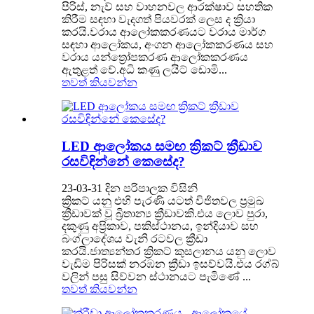
පිරිස්, නැව් සහ වාහනවල ආරක්ෂාව සහතික
කිරීම සඳහා වැදගත් පියවරක් ලෙස ද ක්‍රියා
කරයි.වරාය ආලෝකකරණයට වරාය මාර්ග
සඳහා ආලෝකය, අංගන ආලෝකකරණය සහ
වරාය යන්ත්‍රෝපකරණ ආලෝකකරණය
ඇතුළත් වේ.අධි කණු ලයිට් ඩොමි...
තවත් කියවන්න
LED ආලෝකය සමඟ ක්‍රිකට් ක්‍රීඩාව
රසවිඳින්නේ කෙසේද?
23-03-31 දින පරිපාලක විසිනි
ක්‍රිකට් යනු එහි පැරණි යටත් විජිතවල ප්‍රමුඛ
ක්‍රීඩාවක් වූ බ්‍රිතාන්‍ය ක්‍රීඩාවකි.එය ලොව පුරා,
දකුණු අප්‍රිකාව, පකිස්ථානය, ඉන්දියාව සහ
බංග්ලාදේශය වැනි රටවල ක්‍රීඩා
කරයි.ජාත්‍යන්තර ක්‍රිකට් කුසලානය යනු ලොව
වැඩිම පිරිසක් නරඹන ක්‍රීඩා ඉසව්වයි.එය රග්බ්
වලින් පසු සිව්වන ස්ථානයට පැමිණේ ...
තවත් කියවන්න