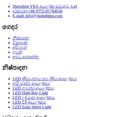
Shenzhen VKS ආලෝක සමාගම, Ltd
දුරකථන:+86 0755-81784030
E-mail: info@vkslighting.com
ගෙදර
නිෂ්පාදන
විසඳුමක්
අපි ගැන
පුවත්
අපව අමතන්න
නිෂ්පාදන
LED ක්‍රීඩාංගනය සහ ක්‍රීඩා ආලෝකය
හයි මාස්ට් ආලෝකය
LED ගංවතුර ආලෝකය
LED High Bay Light
LED උද්යාන ආලෝකය
LED වීදි ආලෝකය
LED Solar Street Light