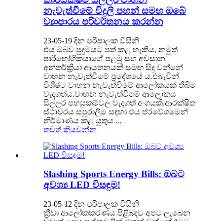
නැවැත්වීමේ විදුලි පහන් සමඟ ඔබේ
ව්‍යාපාරය පරිවර්තනය කරන්න
23-05-19 දින පරිපාලක විසිනි
එය ඔබව පුදුමයට පත් කළ හැකිය, නමුත්
පාරිභෝගිකයාගේ පළමු සහ අවසාන
අන්තර්ක්‍රියා ආයතනයක් සමඟ සිදු වන්නේ
වාහන නැවැත්වීමේ ප්‍රදේශයේ ය.එබැවින්
විශිෂ්ට වාහන නැවැත්වීමේ ආලෝකයක් තිබීම
වැදගත්ය.වාහන නැවැත්වීමේ ආලෝකය
සිල්ලර පහසුකම්වල වැදගත් අංගයකි.ආරක්ෂිත
ස්ථාවරය සපුරාලීම සඳහා එය ප්රවේශමෙන්
නිර්මාණය කළ යුතුය ...
තවත් කියවන්න
Slashing Sports Energy Bills: ඔබට
අවශ්‍ය LED ​​විසඳුම!
23-05-12 දින පරිපාලක විසිනි
ක්‍රීඩා ආලෝකකරණය පිළිබඳව අපට ලැබෙන