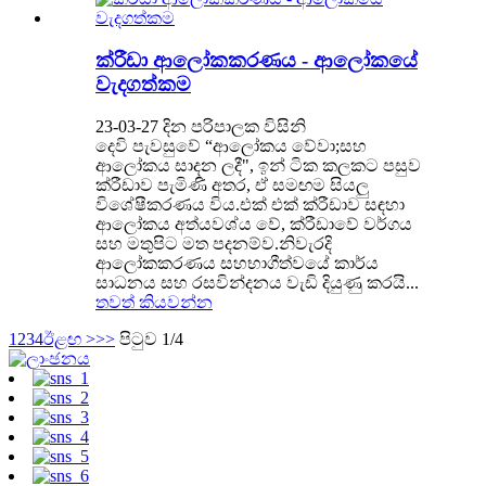
ක්රීඩා ආලෝකකරණය - ආලෝකයේ
වැදගත්කම
23-03-27 දින පරිපාලක විසිනි
දෙවි පැවසුවේ “ආලෝකය වේවා;සහ
ආලෝකය සාදන ලදී", ඉන් ටික කලකට පසුව
ක්රීඩාව පැමිණි අතර, ඒ සමඟම සියලු
විශේෂීකරණය විය.එක් එක් ක්රීඩාව සඳහා
ආලෝකය අත්යවශ්ය වේ, ක්රීඩාවේ වර්ගය
සහ මතුපිට මත පදනම්ව.නිවැරදි
ආලෝකකරණය සහභාගීත්වයේ කාර්ය
සාධනය සහ රසවින්දනය වැඩි දියුණු කරයි...
තවත් කියවන්න
1
2
3
4
ඊළඟ >
>>
පිටුව 1/4