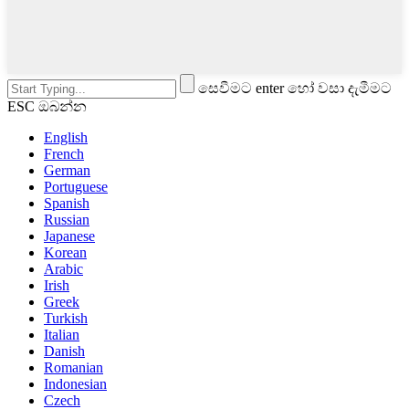
සෙවීමට enter හෝ වසා දැමීමට
ESC ඔබන්න
English
French
German
Portuguese
Spanish
Russian
Japanese
Korean
Arabic
Irish
Greek
Turkish
Italian
Danish
Romanian
Indonesian
Czech