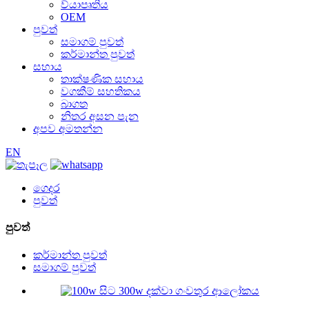
ව්යාපෘතිය
OEM
පුවත්
සමාගම් පුවත්
කර්මාන්ත පුවත්
සහාය
තාක්ෂණික සහාය
වගකීම් සහතිකය
බාගත
නිතර අසන පැන
අපව අමතන්න
EN
ගෙදර
පුවත්
පුවත්
කර්මාන්ත පුවත්
සමාගම් පුවත්