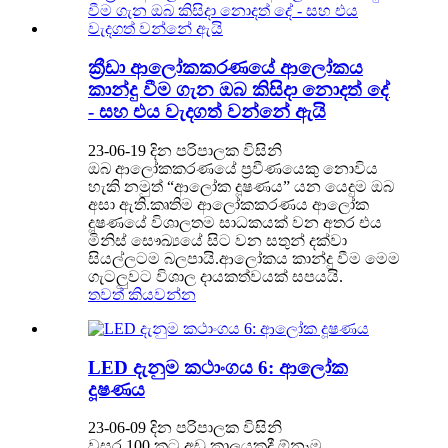
ක්‍රීඩා ආලෝකකරණයේ ආලෝකය
කාන්දු වීම ගැන ඔබ කිසිදා නොදත් දේ
- සහ එය වැදගත් වන්නේ ඇයි
23-06-19 දින පරිපාලක විසිනි
ඔබ ආලෝකකරණයේ ප්‍රවීණයෙකු නොවිය
හැකි නමුත් “ආලෝක දූෂණය” යන යෙදුම ඔබ
අසා ඇති.කෘතිම ආලෝකකරණය ආලෝක
දූෂණයේ විශාලතම සාධකයක් වන අතර එය
මිනිස් සෞඛ්‍යයේ සිට වන සතුන් දක්වා
සියල්ලටම බලපායි.ආලෝකය කාන්දු වීම මෙම
ගැටලුවට විශාල දායකත්වයක් සපයයි.
තවත් කියවන්න
LED දැනුම කථාංගය 6: ආලෝක
දූෂණය
23-06-09 දින පරිපාලක විසිනි
වසර 100 කට අඩු කාලයකදී ඕනෑම