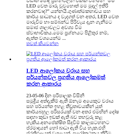
වඩාත් පොදු ප්‍රශ්නවලින් එකක් වන්නේ “මම
LED වෙත මාරු වුවහොත් මම මුදල් ඉතිරි
කරනවාද?” යන්නයි.ගුණාත්මකභාවය සහ
කාර්ය සාධනය ද වැදගත් වන අතර, LED වෙත
මාරුවීම හා සම්බන්ධ පිරිවැය දැන ගැනීමට
සමාජ ශාලාවලට අවශ්‍ය වීම
ස්වාභාවිකය.මෙම ප්‍රශ්නයට පිළිතුර නම්,
ඇත්ත වශයෙන්ම ...
තවත් කියවන්න
LED ආලෝකය වරාය සහ
පර්යන්තවල ප්‍රගතිය ආලෝකමත්
කරන ආකාරය
23-05-06 දින පරිපාලක විසිනි
සමුද්‍රීය අත්දැකීම් ඇති ඕනෑම අයෙකුට වරාය
සහ පර්යන්ත ඉහළ තීව්‍රතාවයකින් යුත්
කාර්යබහුල පරිසරයක් වන අතර එමඟින් දෝෂ
සඳහා කුඩා ඉඩක් ඇති බව තහවුරු කළ
හැකිය.අනපේක්ෂිත සිදුවීම් කාලසටහනට
ප්රමාදයන් හෝ බාධා ඇති විය හැක.එහි
ප්රතිඵලයක් වශයෙන්, පුරෝකථනය කිරීම