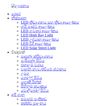
ගෙදර
නිෂ්පාදන
LED ක්‍රීඩාංගනය සහ ක්‍රීඩා ආලෝකය
හයි මාස්ට් ආලෝකය
LED ගංවතුර ආලෝකය
LED High Bay Light
LED උද්යාන ආලෝකය
LED වීදි ආලෝකය
LED Solar Street Light
විසඳුමක්
පාපන්දු ක්රීඩාංගනය
පැසිපන්දු පිටිය
බහාලුම් වරාය
වාහන නැවැත්වීමේ ස්ථානය
උමග
ගොල්ෆ් පිටිය
හොකී රින්ක්
පිහිනුම් තටාකය
වොලිබෝල් පිටිය
අපි ගැන
සමාගම් පැතිකඩ
තත්ත්ව පාලනය