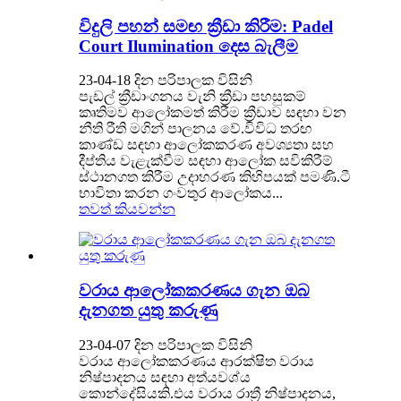
විදුලි පහන් සමඟ ක්‍රීඩා කිරීම: Padel
Court Ilumination දෙස බැලීම
23-04-18 දින පරිපාලක විසිනි
පැඩල් ක්‍රීඩාංගනය වැනි ක්‍රීඩා පහසුකම්
කෘතිමව ආලෝකමත් කිරීම ක්‍රීඩාව සඳහා වන
නීති රීති මගින් පාලනය වේ.විවිධ තරඟ
කාණ්ඩ සඳහා ආලෝකකරණ අවශ්‍යතා සහ
දීප්තිය වැළැක්වීම සඳහා ආලෝක සවිකිරීම්
ස්ථානගත කිරීම උදාහරණ කිහිපයක් පමණි.ටී
භාවිතා කරන ගංවතුර ආලෝකය...
තවත් කියවන්න
වරාය ආලෝකකරණය ගැන ඔබ
දැනගත යුතු කරුණු
23-04-07 දින පරිපාලක විසිනි
වරාය ආලෝකකරණය ආරක්ෂිත වරාය
නිෂ්පාදනය සඳහා අත්යවශ්ය
කොන්දේසියකි.එය වරාය රාත්‍රී නිෂ්පාදනය,