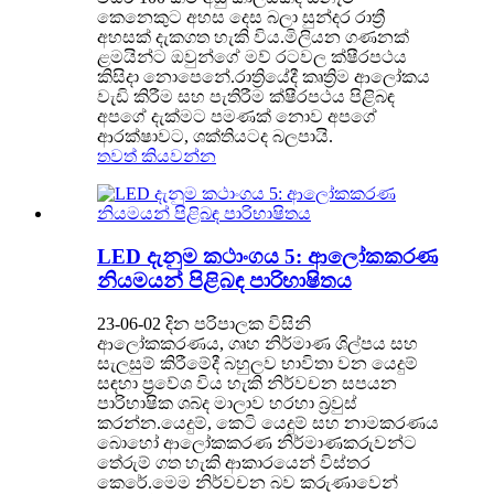
කෙනෙකුට අහස දෙස බලා සුන්දර රාත්‍රී
අහසක් දැකගත හැකි විය.මිලියන ගණනක්
ළමයින්ට ඔවුන්ගේ මව් රටවල ක්ෂීරපථය
කිසිදා නොපෙනේ.රාත්‍රියේදී කෘත්‍රිම ආලෝකය
වැඩි කිරීම සහ පැතිරීම ක්ෂීරපථය පිළිබඳ
අපගේ දැක්මට පමණක් නොව අපගේ
ආරක්ෂාවට, ශක්තියටද බලපායි.
තවත් කියවන්න
LED දැනුම කථාංගය 5: ආලෝකකරණ
නියමයන් පිළිබඳ පාරිභාෂිතය
23-06-02 දින පරිපාලක විසිනි
ආලෝකකරණය, ගෘහ නිර්මාණ ශිල්පය සහ
සැලසුම් කිරීමේදී බහුලව භාවිතා වන යෙදුම්
සඳහා ප්‍රවේශ විය හැකි නිර්වචන සපයන
පාරිභාෂික ශබ්ද මාලාව හරහා බ්‍රවුස්
කරන්න.යෙදුම්, කෙටි යෙදුම් සහ නාමකරණය
බොහෝ ආලෝකකරණ නිර්මාණකරුවන්ට
තේරුම් ගත හැකි ආකාරයෙන් විස්තර
කෙරේ.මෙම නිර්වචන බව කරුණාවෙන්