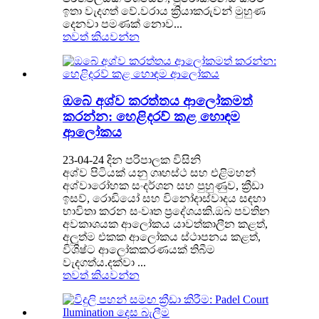
ඉතා වැදගත් වේ.වරාය ක්‍රියාකරුවන් මුහුණ
දෙනවා පමණක් නොව...
තවත් කියවන්න
ඔබේ අශ්ව කරත්තය ආලෝකමත්
කරන්න: හෙළිදරව් කළ හොඳම
ආලෝකය
23-04-24 දින පරිපාලක විසිනි
අශ්ව පිටියක් යනු ගෘහස්ථ සහ එළිමහන්
අශ්වාරෝහක සංදර්ශන සහ පුහුණුව, ක්‍රීඩා
ඉසව්, රොඩියෝ සහ විනෝදාස්වාදය සඳහා
භාවිතා කරන සංවෘත ප්‍රදේශයකි.ඔබ පවතින
අවකාශයක ආලෝකය යාවත්කාලීන කළත්,
අලුත්ම එකක ආලෝකය ස්ථාපනය කළත්,
විශිෂ්ට ආලෝකකරණයක් තිබීම
වැදගත්ය.දක්වා ...
තවත් කියවන්න